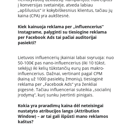
į konversijas svetainėje, atveda labiau 
„apšilusius“ ir kokybiškesnius klientus, tačiau jų 
kaina (CPA) yra aukštesnė.
Kiek kainuoja reklama per „influencerius“ 
Instagrame, palyginti su tiesiogine reklama 
per Facebook Ads tai pačiai auditorijai 
pasiekti?
Lietuvos influencerių įkainiai labai svyruoja: nuo 
50-100€ pas nano-influencerius (iki 10 tūkst. 
sekėjų) iki kelių tūkstančių eurų pas makro-
influencerius. Dažnai, vertinant pagal CPM 
(kainą už 1000 pasiektų žmonių), tiesioginė 
reklama per „Facebook Ads“ yra ženkliai 
pigesnė. Tačiau influenceriai suteikia „socialinį 
įrodymą“, kurį sunku įvertinti pinigais.
Kokia yra praradimų kaina dėl neteisingai 
nustatyto atribucijos lango (Attribution 
Window) – ar tai gali išpūsti mano reklamos 
kaštus?