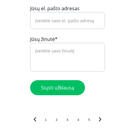
Jūsų el. pašto adresas
Jūsų žinutė*
Siųsti užklausą
1
2
3
4
5