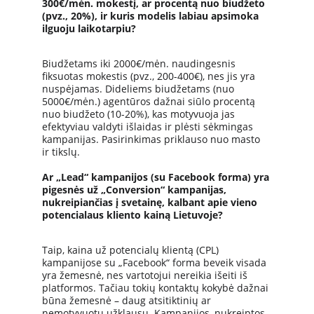
300€/mėn. mokestį, ar procentą nuo biudžeto 
(pvz., 20%), ir kuris modelis labiau apsimoka 
ilguoju laikotarpiu?
Biudžetams iki 2000€/mėn. naudingesnis 
fiksuotas mokestis (pvz., 200-400€), nes jis yra 
nuspėjamas. Dideliems biudžetams (nuo 
5000€/mėn.) agentūros dažnai siūlo procentą 
nuo biudžeto (10-20%), kas motyvuoja jas 
efektyviau valdyti išlaidas ir plėsti sėkmingas 
kampanijas. Pasirinkimas priklauso nuo masto 
ir tikslų.
Ar „Lead“ kampanijos (su Facebook forma) yra 
pigesnės už „Conversion“ kampanijas, 
nukreipiančias į svetainę, kalbant apie vieno 
potencialaus kliento kainą Lietuvoje?
Taip, kaina už potencialų klientą (CPL) 
kampanijose su „Facebook“ forma beveik visada 
yra žemesnė, nes vartotojui nereikia išeiti iš 
platformos. Tačiau tokių kontaktų kokybė dažnai 
būna žemesnė – daug atsitiktinių ar 
nemotyvuotų užklausų. Kampanijos, nukreiptos 