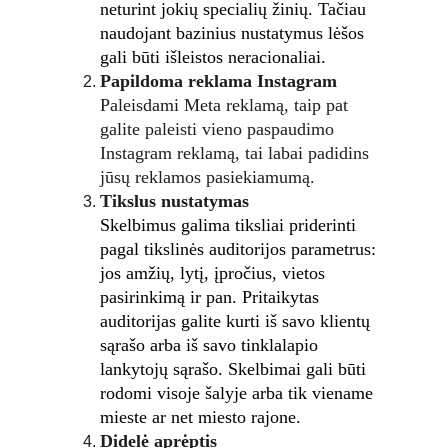
neturint jokių specialių žinių. Tačiau 
naudojant bazinius nustatymus lėšos 
gali būti išleistos neracionaliai.
Papildoma reklama Instagram
Paleisdami Meta reklamą, taip pat 
galite paleisti vieno paspaudimo 
Instagram reklamą, tai labai padidins 
jūsų reklamos pasiekiamumą.
Tikslus nustatymas
Skelbimus galima tiksliai priderinti 
pagal tikslinės auditorijos parametrus: 
jos amžių, lytį, įpročius, vietos 
pasirinkimą ir pan. Pritaikytas 
auditorijas galite kurti iš savo klientų 
sąrašo arba iš savo tinklalapio 
lankytojų sąrašo. Skelbimai gali būti 
rodomi visoje šalyje arba tik viename 
mieste ar net miesto rajone.
Didelė aprėptis