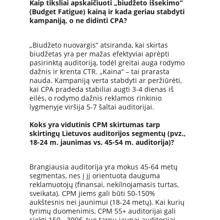
Kaip tiksliai apskaičiuoti „biudžeto išsekimo“ 
(Budget Fatigue) kainą ir kada geriau stabdyti 
kampaniją, o ne didinti CPA?
„Biudžeto nuovargis“ atsiranda, kai skirtas 
biudžetas yra per mažas efektyviai aprėpti 
pasirinktą auditoriją, todėl greitai auga rodymo 
dažnis ir krenta CTR. „Kaina“ – tai prarasta 
nauda. Kampaniją verta stabdyti ar peržiūrėti, 
kai CPA pradeda stabiliai augti 3-4 dienas iš 
eilės, o rodymo dažnis reklamos rinkinio 
lygmenyje viršija 5-7 šaltai auditorijai.
Koks yra vidutinis CPM skirtumas tarp 
skirtingų Lietuvos auditorijos segmentų (pvz., 
18-24 m. jaunimas vs. 45-54 m. auditorija)?
Brangiausia auditorija yra mokus 45-64 metų 
segmentas, nes į jį orientuota dauguma 
reklamuotojų (finansai, nekilnojamasis turtas, 
sveikata). CPM jiems gali būti 50-150% 
aukštesnis nei jaunimui (18-24 metų). Kai kurių 
tyrimų duomenimis, CPM 55+ auditorijai gali 
siekti 150 - 300€, tuo tarpu jaunai auditorijai - 