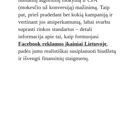
nuolatinį algoritmų mokymą ir CPA 
(mokesčio už konversiją) mažinimą. Taip 
pat, prieš pradedant bet kokią kampaniją ir 
vertinant jos atsiperkamumą, labai svarbu 
suprasti rinkos standartus – detali 
informacija apie tai, kaip formuojasi 
Facebook reklamos įkainiai Lietuvoje
, 
padės jums realistiškai susiplanuoti biudžetą 
ir išvengti finansinių staigmenų.
Mūsų klientų dažni klausimai (DUK)