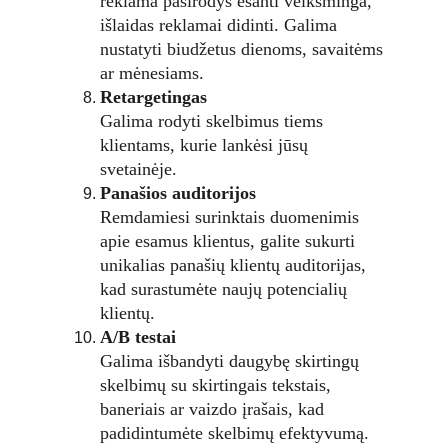
reklama pasirodys esanti veiksminga, 
išlaidas reklamai didinti. Galima 
nustatyti biudžetus dienoms, savaitėms 
ar mėnesiams.
Retargetingas
Galima rodyti skelbimus tiems 
klientams, kurie lankėsi jūsų 
svetainėje.
Panašios auditorijos
Remdamiesi surinktais duomenimis 
apie esamus klientus, galite sukurti 
unikalias panašių klientų auditorijas, 
kad surastumėte naujų potencialių 
klientų.
A/B testai
Galima išbandyti daugybę skirtingų 
skelbimų su skirtingais tekstais, 
baneriais ar vaizdo įrašais, kad 
padidintumėte skelbimų efektyvumą.