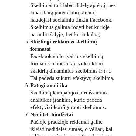
Skelbimai turi labai didelę aprėptį, nes 
labai daug potencialių klientų 
naudojasi socialiniu tinklu Facebook. 
Skelbimus galima rodyti bet kurioje 
pasaulio šalyje, bet kuria kalba).
Skirtingi reklamos skelbimų 
formatai
Facebook siūlo įvairius skelbimų 
formatus: nuotraukų, video klipų, 
skaidrių dinaminius skelbimus ir t. t. 
Tai padeda sukurti efektyvų skelbimą.
Patogi analitika
Skelbimų kampanijos turi išsamius 
analitikos įrankius, kurie padeda 
efektyviai konfigūruoti skelbimus.
Nedideli biudžetai
Pačioje pradžioje reklamai galite 
išleisti nedideles sumas, o vėliau, kai 