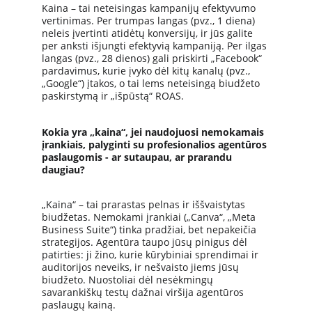
Kaina – tai neteisingas kampanijų efektyvumo 
vertinimas. Per trumpas langas (pvz., 1 diena) 
neleis įvertinti atidėtų konversijų, ir jūs galite 
per anksti išjungti efektyvią kampaniją. Per ilgas 
langas (pvz., 28 dienos) gali priskirti „Facebook“ 
pardavimus, kurie įvyko dėl kitų kanalų (pvz., 
„Google“) įtakos, o tai lems neteisingą biudžeto 
paskirstymą ir „išpūstą“ ROAS.
Kokia yra „kaina“, jei naudojuosi nemokamais 
įrankiais, palyginti su profesionalios agentūros 
paslaugomis - ar sutaupau, ar prarandu 
daugiau?
„Kaina“ – tai prarastas pelnas ir iššvaistytas 
biudžetas. Nemokami įrankiai („Canva“, „Meta 
Business Suite“) tinka pradžiai, bet nepakeičia 
strategijos. Agentūra taupo jūsų pinigus dėl 
patirties: ji žino, kurie kūrybiniai sprendimai ir 
auditorijos neveiks, ir nešvaisto jiems jūsų 
biudžeto. Nuostoliai dėl nesėkmingų 
savarankiškų testų dažnai viršija agentūros 
paslaugų kainą.