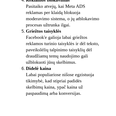
Reklamos blokavimas
Pasitaiko atvejų, kai Meta ADS 
reklamas per klaidą blokuoja 
moderavimo sistema, o jų atblokavimo 
procesas užtrunka ilgai.
Griežtos taisyklės
Facebook'e galioja labai griežtos 
reklamos turinio taisyklės ir dėl teksto, 
paveikslėlių talpinimo taisyklių dėl 
draudžiamų temų naudojimo gali 
užblokuoti jūsų skelbimus. 
Didelė kaina
Labai populiariose nišose egzistuoja 
tikimybė, kad stipriai padidės 
skelbimų kaina, ypač kaina už 
paspaudimą arba konversijas.