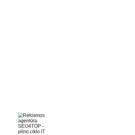
Kontaktai
Reklamos agentūra SEO4TOP
Laisves pr. 60, LT-05103 Vilnius
info@seo4top.com
Dirbame: I-IV 9 - 19 val.
V 9 - 17 val.
+370 660 46 792
(WhatsApp, Viber)
Įmonė Google žemėlapyje
Atsiliepimai Google ⭐⭐⭐⭐⭐
Mūsų klientų sėkmės istorijos