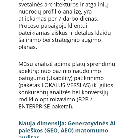
svetainės architektūros ir atgalinių 
nuorodų profilio analizę, yra 
atliekamas per 7 darbo dienas. 
Proceso pabaigoje klientui 
pateikiamas aiškus ir detalus klaidų 
šalinimo bei strateginio augimo 
planas.
Mūsų analizė apima platų sprendimų 
spektrą: nuo bazinio naudojimo 
patogumo (Usability) patikrinimo 
(paketas LOKALUS VERSLAS) iki gilios 
konkurentų analizės bei konversijų 
rodiklio optimizavimo (B2B / 
ENTERPRISE paketai).
Nauja dimensija: Generatyvinės AI 
paieškos (GEO, AEO) matomumo 
auditas