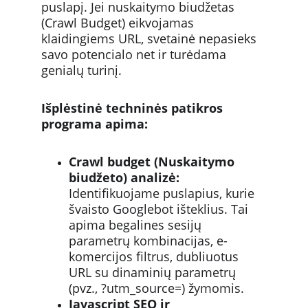
puslapį. Jei nuskaitymo biudžetas 
(Crawl Budget) eikvojamas 
klaidingiems URL, svetainė nepasieks 
savo potencialo net ir turėdama 
genialų turinį.
Išplėstinė techninės patikros 
programa apima:
Crawl budget (Nuskaitymo 
biudžeto) analizė:
Identifikuojame puslapius, kurie 
švaisto Googlebot išteklius. Tai 
apima begalines sesijų 
parametrų kombinacijas, e-
komercijos filtrus, dubliuotus 
URL su dinaminių parametrų 
(pvz., ?utm_source=) žymomis.
Javascript SEO ir 