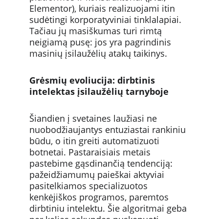
Elementor), kuriais realizuojami itin 
sudėtingi korporatyviniai tinklalapiai. 
Tačiau jų masiškumas turi rimtą 
neigiamą pusę: jos yra pagrindinis 
masinių įsilaužėlių atakų taikinys.
Grėsmių evoliucija: dirbtinis 
intelektas įsilaužėlių tarnyboje
Šiandien į svetaines laužiasi ne 
nuobodžiaujantys entuziastai rankiniu 
būdu, o itin greiti automatizuoti 
botnetai. Pastaraisiais metais 
pastebime gąsdinančią tendenciją: 
pažeidžiamumų paieškai aktyviai 
pasitelkiamos specializuotos 
kenkėjiškos programos, paremtos 
dirbtiniu intelektu. Šie algoritmai geba 