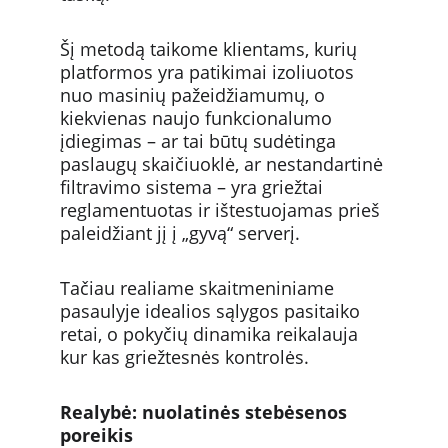
Šį metodą taikome klientams, kurių 
platformos yra patikimai izoliuotos 
nuo masinių pažeidžiamumų, o 
kiekvienas naujo funkcionalumo 
įdiegimas – ar tai būtų sudėtinga 
paslaugų skaičiuoklė, ar nestandartinė 
filtravimo sistema – yra griežtai 
reglamentuotas ir ištestuojamas prieš 
paleidžiant jį į „gyvą“ serverį.
Tačiau realiame skaitmeniniame 
pasaulyje idealios sąlygos pasitaiko 
retai, o pokyčių dinamika reikalauja 
kur kas griežtesnės kontrolės.
Realybė: nuolatinės stebėsenos 
poreikis