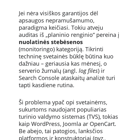
Jei nėra visiškos garantijos dėl 
apsaugos nepramušamumo, 
paradigma keičiasi. Tokiu atveju 
auditas iš „planinio renginio“ pereina į 
nuolatinės stebėsenos
(monitoringo) kategoriją. Tikrinti 
techninę svetainės būklę būtina kuo 
dažniau – geriausia kas mėnesį, o 
serverio žurnalų (angl. 
log files
) ir 
Search Console ataskaitų analizė turi 
tapti kasdiene rutina.
Ši problema ypač opi svetainėms, 
sukurtoms naudojant populiarias 
turinio valdymo sistemas (TVS), tokias 
kaip WordPress, Joomla ar OpenCart. 
Be abejo, tai patogios, lanksčios 
platformos ir konstruktoriai (pvz., 