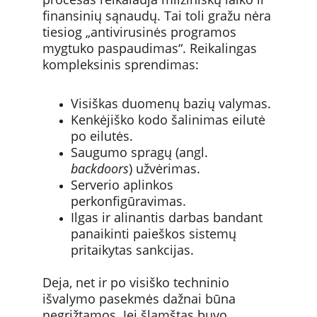
finansinių sąnaudų. Tai toli gražu nėra 
tiesiog „antivirusinės programos 
mygtuko paspaudimas“. Reikalingas 
kompleksinis sprendimas:
Visiškas duomenų bazių valymas.
Kenkėjiško kodo šalinimas eilutė 
po eilutės.
Saugumo spragų (angl. 
backdoors
) užvėrimas.
Serverio aplinkos 
perkonfigūravimas.
Ilgas ir alinantis darbas bandant 
panaikinti paieškos sistemų 
pritaikytas sankcijas.
Deja, net ir po visiško techninio 
išvalymo pasekmės dažnai būna 
negrįžtamos. Jei šlamštas buvo 