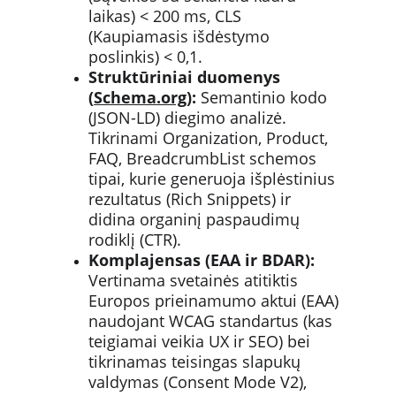
laikas) < 200 ms, CLS 
(Kaupiamasis išdėstymo 
poslinkis) < 0,1.
Struktūriniai duomenys 
(
Schema.org
):
 Semantinio kodo 
(JSON-LD) diegimo analizė. 
Tikrinami Organization, Product, 
FAQ, BreadcrumbList schemos 
tipai, kurie generuoja išplėstinius 
rezultatus (Rich Snippets) ir 
didina organinį paspaudimų 
rodiklį (CTR).
Komplajensas (EAA ir BDAR):
Vertinama svetainės atitiktis 
Europos prieinamumo aktui (EAA) 
naudojant WCAG standartus (kas 
teigiamai veikia UX ir SEO) bei 
tikrinamas teisingas slapukų 
valdymas (Consent Mode V2), 