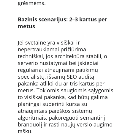
grėsmėms.
Bazinis scenarijus: 2–3 kartus per 
metus
Jei svetainė yra visiškai ir 
nepertraukiamai prižiūrima 
techniškai, jos architektūra stabili, o 
serverio nustatymai bei įskiepiai 
reguliariai atnaujinami patikimų 
specialistų, išsamų SEO auditą 
pakanka atlikti du ar tris kartus per 
metus. Tokiomis saugiomis sąlygomis 
to visiškai pakanka, kad būtų galima 
planingai suderinti kursą su 
atnaujintais paieškos sistemų 
algoritmais, pakoreguoti semantinį 
branduolį ir rasti naujų verslo augimo 
taškų.