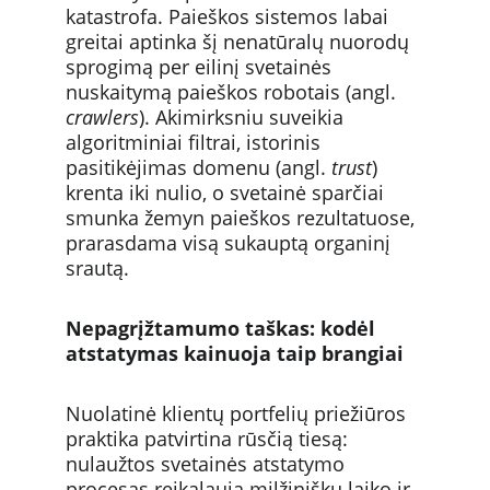
katastrofa. Paieškos sistemos labai 
greitai aptinka šį nenatūralų nuorodų 
sprogimą per eilinį svetainės 
nuskaitymą paieškos robotais (angl. 
crawlers
). Akimirksniu suveikia 
algoritminiai filtrai, istorinis 
pasitikėjimas domenu (angl. 
trust
) 
krenta iki nulio, o svetainė sparčiai 
smunka žemyn paieškos rezultatuose, 
prarasdama visą sukauptą organinį 
srautą.
Nepagrįžtamumo taškas: kodėl 
atstatymas kainuoja taip brangiai
Nuolatinė klientų portfelių priežiūros 
praktika patvirtina rūsčią tiesą: 
nulaužtos svetainės atstatymo 
procesas reikalauja milžiniškų laiko ir 