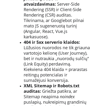
atvaizdavimas:
 Server-Side 
Rendering (SSR) ir Client-Side 
Rendering (CSR) auditas. 
Tikrinama, ar Googlebot pilnai 
mato JS sugeneruotą turinį 
(Angular, React, Vue.js 
karkasuose).
404 ir 5xx serverio klaidos:
Lūžusios nuorodos ne tik griauna 
vartotojo kelionę (User Journey), 
bet ir nutraukia „nuorodų sulčių" 
(Link Equity) perdavimą. 
Kiekviena 404 klaida = prarastas 
reitingų potencialas ir 
sumažėjusi konversija.
XML Sitemap ir Robots.txt 
auditas:
 Griežta patikra, ar 
Sitemap neapima 
noindex
puslapių, nukreipimų grandinių 