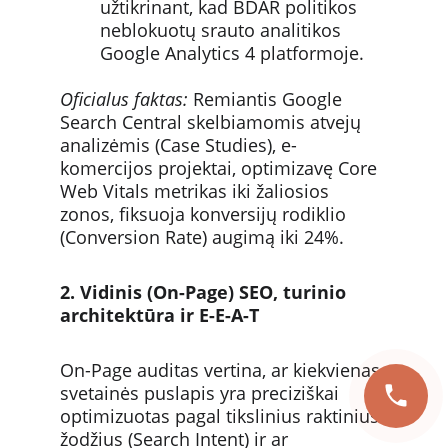
užtikrinant, kad BDAR politikos 
neblokuotų srauto analitikos 
Google Analytics 4 platformoje.
Oficialus faktas:
 Remiantis Google 
Search Central skelbiamomis atvejų 
analizėmis (Case Studies), e-
komercijos projektai, optimizavę Core 
Web Vitals metrikas iki žaliosios 
zonos, fiksuoja konversijų rodiklio 
(Conversion Rate) augimą iki 24%.
2. Vidinis (On-Page) SEO, turinio 
architektūra ir E-E-A-T
On-Page auditas vertina, ar kiekvienas 
svetainės puslapis yra preciziškai 
optimizuotas pagal tikslinius raktinius 
žodžius (Search Intent) ir ar 