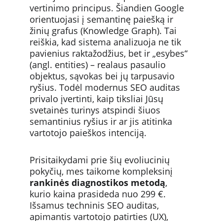
vertinimo principus. Šiandien Google 
orientuojasi į semantinę paiešką ir 
žinių grafus (Knowledge Graph). Tai 
reiškia, kad sistema analizuoja ne tik 
pavienius raktažodžius, bet ir „esybes“ 
(angl. entities) – realaus pasaulio 
objektus, sąvokas bei jų tarpusavio 
ryšius. Todėl modernus SEO auditas 
privalo įvertinti, kaip tiksliai Jūsų 
svetainės turinys atspindi šiuos 
semantinius ryšius ir ar jis atitinka 
vartotojo paieškos intenciją.
Prisitaikydami prie šių evoliucinių 
pokyčių, mes taikome kompleksinį 
rankinės diagnostikos metodą
, 
kurio kaina prasideda nuo 299 €. 
Išsamus techninis SEO auditas, 
apimantis vartotojo patirties (UX), 