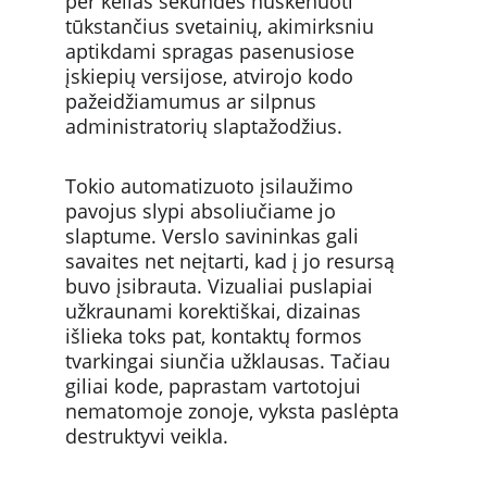
per kelias sekundes nuskenuoti 
tūkstančius svetainių, akimirksniu 
aptikdami spragas pasenusiose 
įskiepių versijose, atvirojo kodo 
pažeidžiamumus ar silpnus 
administratorių slaptažodžius.
Tokio automatizuoto įsilaužimo 
pavojus slypi absoliučiame jo 
slaptume. Verslo savininkas gali 
savaites net neįtarti, kad į jo resursą 
buvo įsibrauta. Vizualiai puslapiai 
užkraunami korektiškai, dizainas 
išlieka toks pat, kontaktų formos 
tvarkingai siunčia užklausas. Tačiau 
giliai kode, paprastam vartotojui 
nematomoje zonoje, vyksta paslėpta 
destruktyvi veikla.