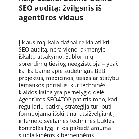
SEO auditą: žvilgsnis iš 
agentūros vidaus
Į klausimą, kaip dažnai reikia atlikti 
SEO auditą, nėra vieno, akmenyje 
iškalto atsakymo. Šabloninių 
sprendimų tiesiog neegzistuoja – ypač 
kai kalbame apie sudėtingus B2B 
projektus, medicinos, teisės ar statybų 
tematikos portalus, kur techninės 
klaidos kaina yra pernelyg didelė. 
Agentūros SEO4TOP patirtis rodo, kad 
reguliarių patikrų strategija turi būti 
formuojama išskirtinai atsižvelgiant į 
interneto svetainės techninės būklės 
kontrolės lygį ir jos pažeidžiamumą 
šiuolaikinėms kibernetinėms 