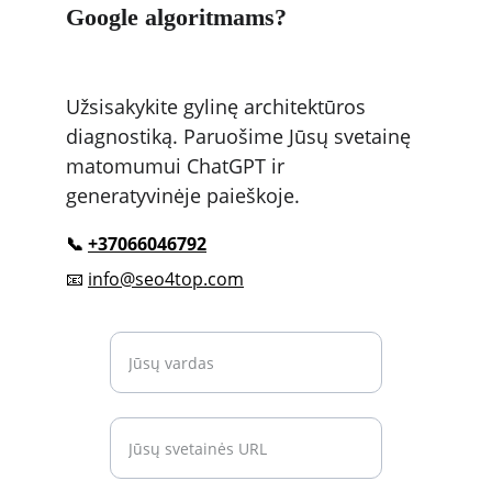
Google algoritmams?
Užsisakykite gylinę architektūros 
diagnostiką. Paruošime Jūsų svetainę 
matomumui ChatGPT ir 
generatyvinėje paieškoje.
📞 
+37066046792
📧 
info@seo4top.com