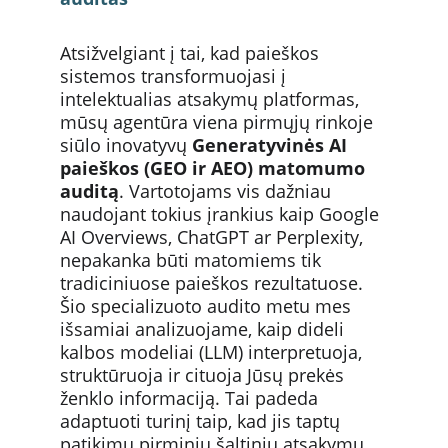
Atsižvelgiant į tai, kad paieškos 
sistemos transformuojasi į 
intelektualias atsakymų platformas, 
mūsų agentūra viena pirmųjų rinkoje 
siūlo inovatyvų 
Generatyvinės AI 
paieškos (GEO ir AEO) matomumo 
auditą
. Vartotojams vis dažniau 
naudojant tokius įrankius kaip Google 
AI Overviews, ChatGPT ar Perplexity, 
nepakanka būti matomiems tik 
tradiciniuose paieškos rezultatuose. 
Šio specializuoto audito metu mes 
išsamiai analizuojame, kaip dideli 
kalbos modeliai (LLM) interpretuoja, 
struktūruoja ir cituoja Jūsų prekės 
ženklo informaciją. Tai padeda 
adaptuoti turinį taip, kad jis taptų 
patikimu pirminiu šaltiniu atsakymų 