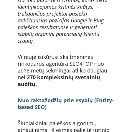
išorinio autoriteto tyrimas, kurio metu 
identifikuojamos kritinės kliūtys, 
trukdančios projektui pasiekti 
aukščiausias pozicijas Google ir Bing 
paieškos rezultatuose ir generuoti 
stabilų organinį potencialių klientų 
srautą. 
Vilniuje įsikūrusi skaitmeninės 
rinkodaros agentūra SEO4TOP nuo 
2018 metų sėkmingai atliko daugiau 
nei 
270 kompleksinių svetainių 
auditų.
Nuo raktažodžių prie esybių (Entity-
based SEO)
Šiuolaikiniai paieškos algoritmų 
atnaujinimai iš esmės pakeitė turinio 