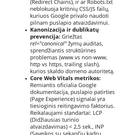
(Redirect Chains), ir ar Robots.txt 
neblokuoja kritinių CSS/JS failų, 
kuriuos Google privalo naudoti 
pilnam puslapio atvaizdavimui.
Kanonizacija ir dublikatų 
prevencija:
 Griežtas 
rel="canonical"
 žymų auditas, 
sprendžiantis struktūrines 
problemas (www vs non-www, 
http vs https, trailing slash), 
kurios skaldo domeno autoritetą.
Core Web Vitals metrikos:
Remiantis oficialia Google 
dokumentacija, puslapio patirties 
(Page Experience) signalai yra 
tiesioginis reitingavimo faktorius. 
Reikalaujami standartai: LCP 
(Didžiausias turinio 
atvaizdavimas) < 2,5 sek., INP 
(Sąveikos su sekančiu kadru 